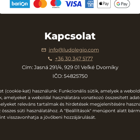
Kapcsolat
info@ludolegio.com
+36 30 347 5177
Cím: Jasná 291/4, 929 01 Veľké Dvorníky
IČO: 54825750
DIČ: 2121795940
et (cookie-kat) használunk: Funkcionális sütik, amelyek a webold
EU VAT: SK2121795940
k, amelyeket a weboldal használatára vonatkozó összesített adat
amelyeket releváns tartalmak és hirdetések megjelenítésére haszn
© 2026 Ludovic Maquet
z összes süti használatához. A "Beállítások" menüpont alatt bárm
int visszavonhatja a jövőbeni hozzájárulását.
Készítette az