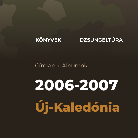
Ugrás
a
tartalomra
KÖNYVEK
DZSUNGELTÚRA
Címlap
Albumok
2006-2007
Új-Kaledónia